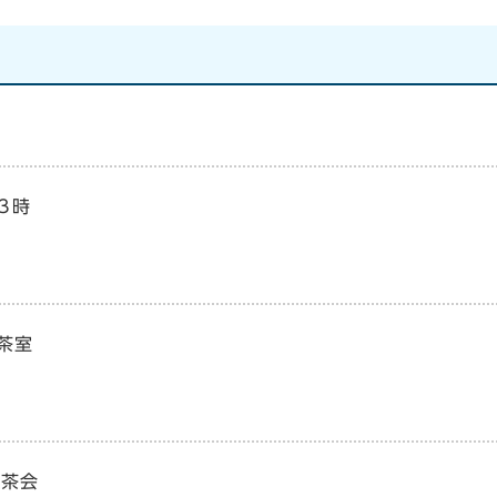
3時
茶室
た茶会