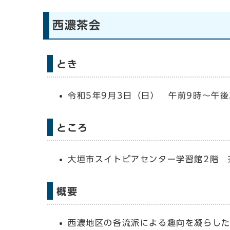
西濃茶会
とき
令和5年9月3日（日） 午前9時～午後
ところ
大垣市スイトピアセンター学習館2階 
概要
西濃地区の各流派による趣向を凝らし