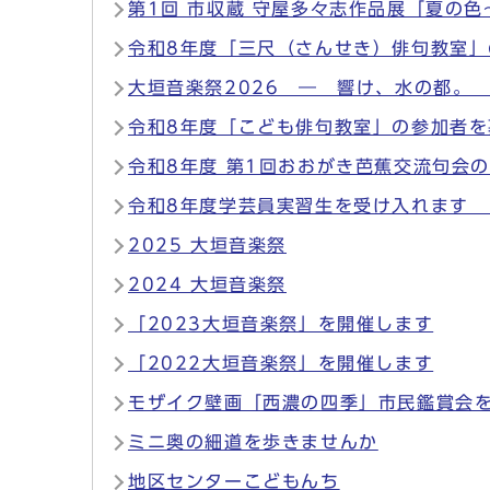
第1回 市収蔵 守屋多々志作品展「夏の
令和8年度「三尺（さんせき）俳句教室
大垣音楽祭2026 ― 響け、水の都。
令和8年度「こども俳句教室」の参加者
令和8年度 第1回おおがき芭蕉交流句会
令和8年度学芸員実習生を受け入れます
2025 大垣音楽祭
2024 大垣音楽祭
「2023大垣音楽祭」を開催します
「2022大垣音楽祭」を開催します
モザイク壁画「西濃の四季」市民鑑賞会
ミニ奥の細道を歩きませんか
地区センターこどもんち