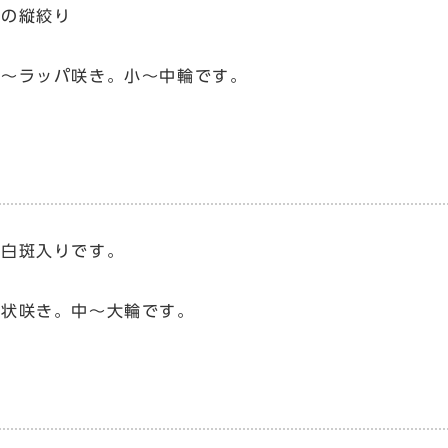
紅の縦絞り
月
筒～ラッパ咲き。小～中輪です。
に白斑入りです。
盃状咲き。中～大輪です。