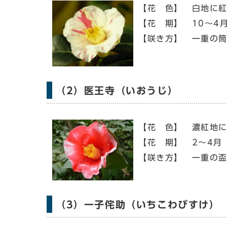
【花 色】 白地に
【花 期】 10～4
【咲き方】 一重の
（2）医王寺（いおうじ）
【花 色】 濃紅地
【花 期】 2～4月
【咲き方】 一重の
（3）一子侘助（いちこわびすけ）