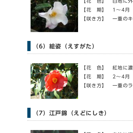
【花 色】 白地に
【花 期】 1～4月
【咲き方】 一重の
（6）絵姿（えすがた）
【花 色】 紅地に
【花 期】 2～4月
【咲き方】 一重の
（7）江戸錦（えどにしき）