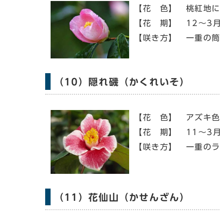
【花 色】 桃紅地
【花 期】 12～3
【咲き方】 一重の
（10）隠れ磯（かくれいそ）
【花 色】 アズキ
【花 期】 11～3
【咲き方】 一重の
（11）花仙山（かせんざん）