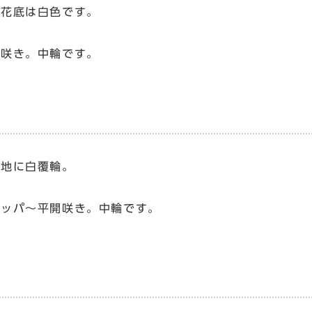
に花底は白色です。
月
筒咲き。中輪です。
色地に白覆輪。
月
ラッパ～平開咲き。中輪です。