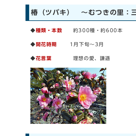
椿（ツバキ） ～むつきの里：
◆
種類・本数
約300種・約600本
◆
開花時期
1月下旬～3月
◆
花言葉
理想の愛、謙遜