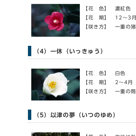
【花 色】 濃紅色
【花 期】 12～3
【咲き方】 一重の
（4）一休（いっきゅう）
【花 色】 白色
【花 期】 2～4月
【咲き方】 一重の
（5）以津の夢（いつのゆめ）