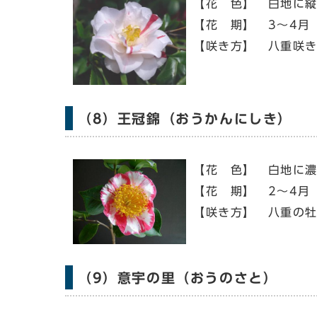
【花 色】 白地に
【花 期】 3～4月
【咲き方】 八重咲
（8）王冠錦（おうかんにしき）
【花 色】 白地に
【花 期】 2～4月
【咲き方】 八重の
（9）意宇の里（おうのさと）