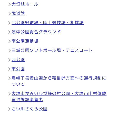
大垣城ホール
武道館
北公園野球場・陸上競技場・相撲場
浅中公園総合グラウンド
南公園運動場
三城公園ソフトボール場・テニスコート
西公園
東公園
烏帽子岳登山道から鞍掛峠方面への通行規制に
ついて
大垣市かみいしづ緑の村公園・大垣市山村体験
宿泊施設奥養老
さい川さくら公園