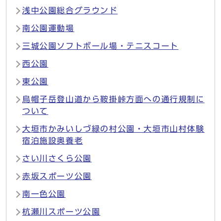
浅中公園総合グラウンド
南公園運動場
三城公園ソフトボール場・テニスコート
西公園
東公園
烏帽子岳登山道から鞍掛峠方面への通行規制に
ついて
大垣市かみいしづ緑の村公園・大垣市山村体験
宿泊施設奥養老
さい川さくら公園
赤坂スポーツ公園
南一色公園
杭瀬川スポーツ公園