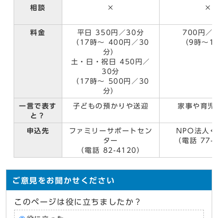
相談
×
×
料金
平日 350円／30分
700円／
（17時～ 400円／30
（9時～1
分）
土・日・祝日 450円／
30分
（17時～ 500円／30
分）
一言で表す
子どもの預かりや送迎
家事や育児
と？
申込先
ファミリーサポートセン
NPO法人
ター
（電話 77-
（電話 82-4120）
ご意見をお聞かせください
このページは役に立ちましたか？