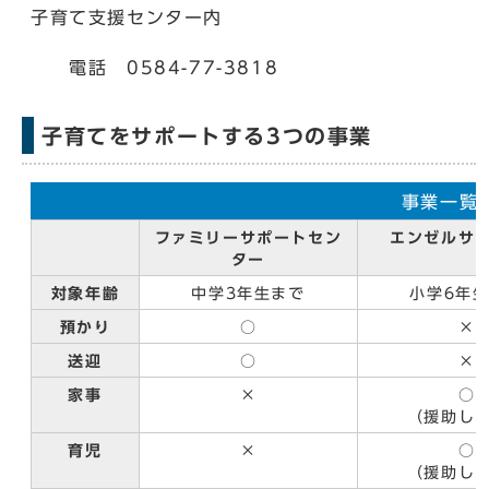
子育て支援センター内
電話 0584-77-3818
子育てをサポートする3つの事業
事業一覧
ファミリーサポートセン
エンゼルサ
ター
対象年齢
中学3年生まで
小学6年
預かり
○
×
送迎
○
×
家事
×
○
（援助し
育児
×
○
（援助し