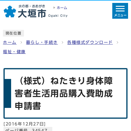
ホーム
メニュー
現在位置
ホーム
暮らし・手続き
各種様式ダウンロード
福祉・健康
（様式）ねたきり身体障
害者生活用品購入費助成
申請書
[
2016年12月27日
]
ページ番号 34547