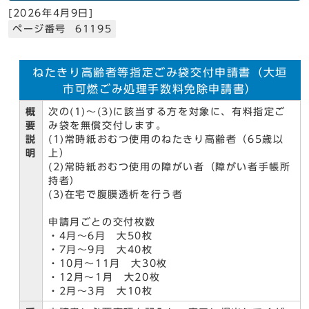
[
2026年4月9日
]
ページ番号 61195
ねたきり高齢者等指定ごみ袋交付申請書（大垣
市可燃ごみ処理手数料免除申請書）
概
次の(1)～(3)に該当する方を対象に、有料指定ご
要
み袋を無償交付します。
説
(1)常時紙おむつ使用のねたきり高齢者（65歳以
明
上）
(2)常時紙おむつ使用の障がい者（障がい者手帳所
持者）
(3)在宅で腹膜透析を行う者
申請月ごとの交付枚数
・4月～6月 大50枚
・7月～9月 大40枚
・10月～11月 大30枚
・12月～1月 大20枚
・2月～3月 大10枚