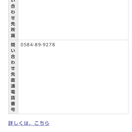
い
合
わ
せ
先
所
属
問
0584-89-9278
い
合
わ
せ
先
直
通
電
話
番
号
詳しくは、こちら