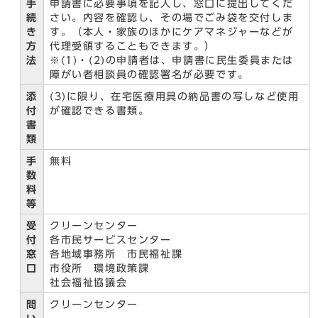
手
申請書に必要事項を記入し、窓口に提出してくだ
続
さい。内容を確認し、その場でごみ袋を交付しま
き
す。（本人・家族のほかにケアマネジャーなどが
方
代理受領することもできます。）
法
※(1)・(2)の申請者は、申請書に民生委員または
障がい者相談員の確認署名が必要です。
添
(3)に限り、在宅医療用具の納品書の写しなど使用
付
が確認できる書類。
書
類
手
無料
数
料
等
受
クリーンセンター
付
各市民サービスセンター
窓
各地域事務所 市民福祉課
口
市役所 環境政策課
社会福祉協議会
問
クリーンセンター