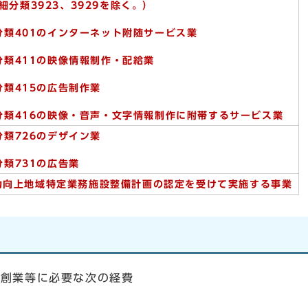
類3923、3929を除く。）
小分類401のインターネット附随サービス業
小分類411の映像情報制作・配給業
小分類415の広告制作業
小分類416の映像・音声・文字情報制作に附帯するサービス業
小分類726のデザイン業
小分類731の広告業
力向上地域特定業務施設整備計画の認定を受けて実施する事業
・創業等に必要な次の経費