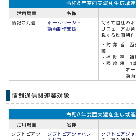
令和8年度西美濃創生広域連
活用場面
名称
情報の発信
ホームページ・
初めて自社のホ
動画制作支援
リニューアル含
載する動画制作
・対 象 者：西
業）
・補 助 率：補
・限 度 額：1事
ホームページ
動画制作 
情報通信関連業対象
令和8年度西美濃創生広域連
活用場面
名称
ソフトピアジ
ソフトピアジャパン
ソフトピアジャ