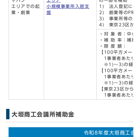
ャパン
エリア
の一部を補助
エリアでの起
小規模事業所入居支
1) 法人登記に
業・創業
援
2) 創業等のP
3) 事業所等の
4) 東京23区
・対 象 者：中
・補 助 率：補
・限 度 額：
【100平方メー
1事業者あたり
※1)～3)の経
【100平方メー
1事業者あたり
※1)～3)の経
【東京23区から
1事業者あたり
大垣商工会議所補助金
令和8年度大垣商工会