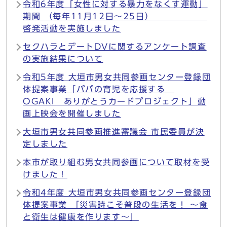
令和6年度「女性に対する暴力をなくす運動」
期間 （毎年11月12日～25日）
啓発活動を実施しました
セクハラとデートDVに関するアンケート調査
の実施結果について
令和5年度 大垣市男女共同参画センター登録団
体提案事業「パパの育児を応援する
OGAKI ありがとうカードプロジェクト」動
画上映会を開催しました
大垣市男女共同参画推進審議会 市民委員が決
定しました
本市が取り組む男女共同参画について取材を受
けました！
令和4年度 大垣市男女共同参画センター登録団
体提案事業 「災害時こそ普段の生活を！ ～食
と衛生は健康を作ります～」