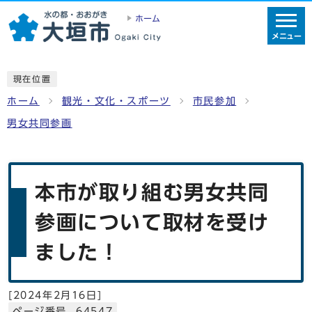
ホーム
メニュー
現在位置
ホーム
観光・文化・スポーツ
市民参加
男女共同参画
本市が取り組む男女共同
参画について取材を受け
ました！
[
2024年2月16日
]
ページ番号 64547