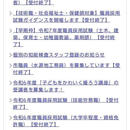
者）【受付終了】
【技術職・社会福祉士・保健師対象】職員採用
試験ガイダンスを開催します【受付終了】
【早期枠】令和7年度職員採用試験（土木、建
築、保育士・幼稚園教諭、薬剤師）【受付終
了】
個別の知能検査スタッフ登録のお知らせ
市職員（水源地工務員）を募集しています【受
付終了】
令和6年度「子どもをかわいく撮ろう講座」の
受講者を募集します！
令和6年度職員採用試験（技能労務職）【受付
終了】
令和6年度職員採用試験（大学卒程度・資格免
許職）【受付終了】