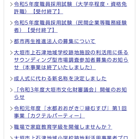
令和5年度職員採用試験（大学卒程度・資格免
許職）【受付終了】
令和5年度職員採用試験（民間企業等職務経験
者）【受付終了】
都市再生推進法人の募集について
大垣市上石津地域学校跡地施設の利活用に係る
サウンディング型市場調査参加者募集のお知ら
せ（本事業は終了いたしました）
成人式に代わる新名称を決定しました
「令和3年度大垣市文化財審議会」開催のお知
らせ
令和元年度『水都おおがき♡縁むすび』第1回
事業「カクテルパーティー」
職場で家庭教育学級を開催しませんか？
大垣市上石津地域小学校跡地利活用事業者プロ