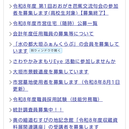
令和8年度 第1回おおがき芭蕉交流句会の参加
者を募集します(高校生対象)【募集終了】
令和8年度市営住宅（随時）公募一覧
会計年度任用職員の募集等について
「水の都大垣ふぁんくらぶ」の会員を募集して
います
別ウィンドウで開く
さわやかみまもりEye 活動に参加しませんか
大垣市景観遺産を募集しています
市営墓地使用者を募集します（令和8年8月1日
更新）
令和8年度職員採用試験（技能労務職）
統計調査員募集中！！
奥の細道むすびの地記念館「令和8年度収蔵資
料展関連講座」の受講者を募集します