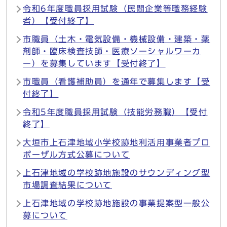
令和6年度職員採用試験（民間企業等職務経験
者）【受付終了】
市職員（土木・電気設備・機械設備・建築・薬
剤師・臨床検査技師・医療ソーシャルワーカ
ー）を募集しています【受付終了】
市職員（看護補助員）を通年で募集します【受
付終了】
令和5年度職員採用試験（技能労務職）【受付
終了】
大垣市上石津地域小学校跡地利活用事業者プロ
ポーザル方式公募について
上石津地域の学校跡地施設のサウンディング型
市場調査結果について
上石津地域の学校跡地施設の事業提案型一般公
募について