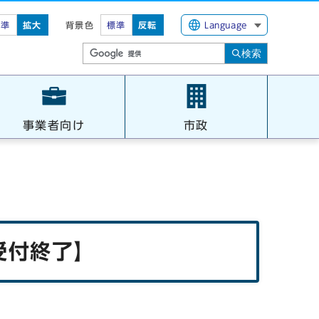
標準
拡大
背景色
標準
反転
Language
検索
事業者向け
市政
受付終了】