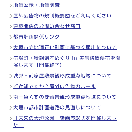
地価公示・地価調査
屋外広告物の規制概要図をご利用ください
建築関係のお問い合わせ窓口
都市計画関係リンク
大垣市立地適正化計画に基づく届出について
宿場町・景観遺産めぐり in 美濃路墨俣宿を開
催します【開催終了】
城郭・武家屋敷景観形成重点地域について
ご存知ですか？屋外広告物のルール
南一色くすのき台景観形成重点地域について
大垣市都市計画道路の見直しについて
「未来の大垣公園」絵画表彰式を開催しまし
た！