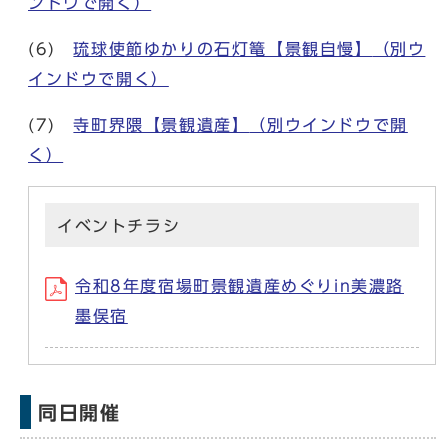
ンドウで開く）
(6)
琉球使節ゆかりの石灯篭【景観自慢】
（別ウ
インドウで開く）
(7)
寺町界隈【景観遺産】
（別ウインドウで開
く）
イベントチラシ
令和8年度宿場町景観遺産めぐりin美濃路
墨俣宿
同日開催