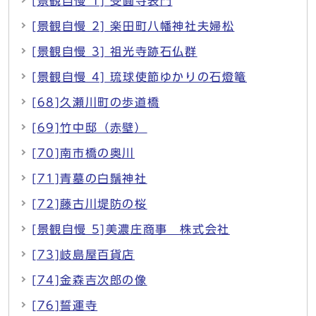
[景観自慢 1] 受圓寺表門
[景観自慢 2] 楽田町八幡神社夫婦松
[景観自慢 3] 祖光寺跡石仏群
[景観自慢 4] 琉球使節ゆかりの石燈篭
[68]久瀬川町の歩道橋
[69]竹中邸（赤壁）
[70]南市橋の奥川
[71]青墓の白鬚神社
[72]藤古川堤防の桜
[景観自慢 5]美濃庄商事 株式会社
[73]岐島屋百貨店
[74]金森吉次郎の像
[76]誓運寺