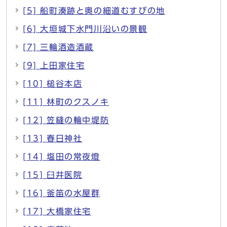
[5] 船町湊跡と奥の細道むすびの地
[6] 大垣城下水門川沿いの景観
[7] 三輪酒造酒蔵
[9] 上田家住宅
[10] 槌谷本店
[11] 林町のクスノキ
[12] 笠縫の輪中堤防
[13] 春日神社
[14] 塩田の常夜燈
[15] 臼井医院
[16] 釜笛の水屋群
[17] 大橋家住宅