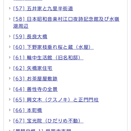
[57] 五井家と九里半街道
[58] 日本昭和音楽村江口夜詩記念館及び水嶺
湖周辺
[59] 長良大橋
[60] 下野家枝垂れ桜と蔵（水屋）
[61] 輪中生活館（旧名和邸）
[62] 矢橋家住宅
[63] お茶屋屋敷跡
[64] 善性寺の全景
[65] 興文木（クスノキ）と正門門柱
[66] 本町橋
[67] 宝光院（ひだりめ不動）