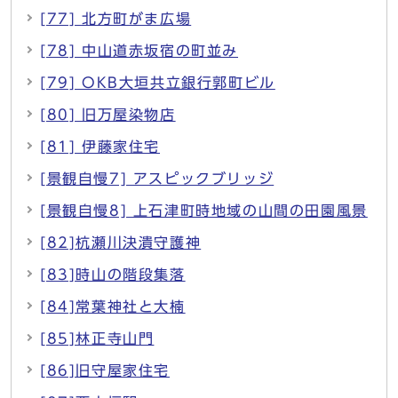
[77] 北方町がま広場
[78] 中山道赤坂宿の町並み
[79] OKB大垣共立銀行郭町ビル
[80] 旧万屋染物店
[81] 伊藤家住宅
[景観自慢7] アスピックブリッジ
[景観自慢8] 上石津町時地域の山間の田園風景
[82]杭瀬川決潰守護神
[83]時山の階段集落
[84]常葉神社と大楠
[85]林正寺山門
[86]旧守屋家住宅