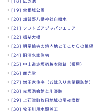
[18] 広芝池
[19] 曽根城公園
[20] 加賀野八幡神社自噴水
[21] ソフトピアジャパンエリア
[22] 揖斐大橋
[23] 明星輪寺の境内地とそこからの眺望
[24] 旧清水家住宅
[25] 中山道赤坂宿脇本陣跡（榎屋）
[26] 鹿光堂
[27] 増田家住宅（お嫁入り普請探訪館）
[28] 赤坂港会館と川湊跡
[29] 上石津町牧田地域の常夜燈群
[30] 牧田川用水頭首工