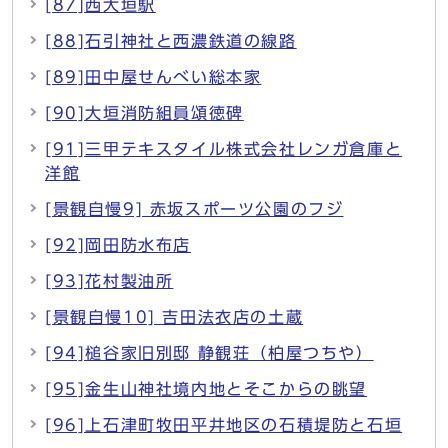
[87]西大垣駅
[88]石引神社と西濃鉄道の線路
[89]田中屋せんべい総本家
[90]大垣消防組員頌徳碑
[91]三甲テキスタイル株式会社レンガ倉庫と
洋館
[景観自慢9] 赤坂スポーツ公園のフジ
[92]岡田防水布店
[93]花村製油所
[景観自慢10] 吉田法衣店の土蔵
[94]槌谷家旧別邸 静観荘（柏屋つちや）
[95]金生山神社境内地とそこからの眺望
[96]上石津町牧田平井地区の石積堤防と石垣