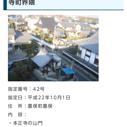
寺町界隈
指定番号：42号
指定日：平成22年10月1日
住 所：墨俣町墨俣
内 容：
・本正寺の山門