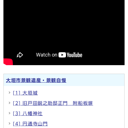
大垣市景観遺産・景観自慢
[1] 大垣城
[2] 旧戸田鋭之助邸正門 附船板塀
[3] 八幡神社
[4] 円通寺山門