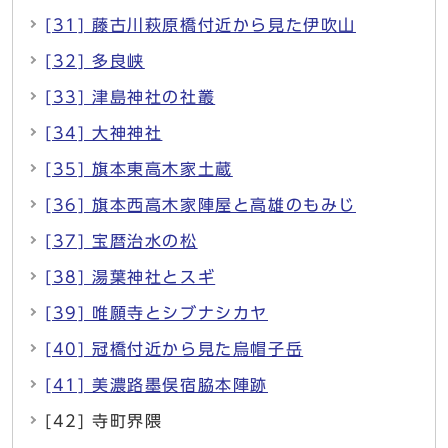
[31] 藤古川萩原橋付近から見た伊吹山
[32] 多良峡
[33] 津島神社の社叢
[34] 大神神社
[35] 旗本東高木家土蔵
[36] 旗本西高木家陣屋と高雄のもみじ
[37] 宝暦治水の松
[38] 湯葉神社とスギ
[39] 唯願寺とシブナシカヤ
[40] 冠橋付近から見た烏帽子岳
[41] 美濃路墨俣宿脇本陣跡
[42] 寺町界隈