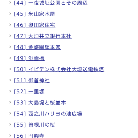
[44] 一夜城址公園とその周辺
[45] 米山家水屋
[46] 奥田家住宅
[47] 大垣共立銀行本社
[48] 金蝶園総本家
[49] 蛍雪橋
[50] イビデン株式会社大垣送電鉄塔
[51] 御首神社
[52] 一里塚
[53] 大島堤と桜並木
[54] 西之川ハリヨの池広場
[55] 曽根川の桜
[56] 円興寺