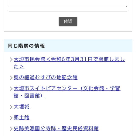
確認
同じ階層の情報
大垣市民会館＜令和6年3月31日で閉館しまし
た＞
奥の細道むすびの地記念館
大垣市スイトピアセンター（文化会館・学習
館・図書館）
大垣城
郷土館
史跡美濃国分寺跡・歴史民俗資料館