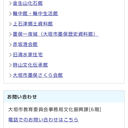
金生山化石館
輪中館・輪中生活館
上石津郷土資料館
墨俣一夜城（大垣市墨俣歴史資料館）
赤坂港会館
旧清水家住宅
時山文化伝承館
大垣市墨俣さくら会館
お問い合わせ
大垣市教育委員会事務局文化振興課[6階]
電話でのお問い合わせはこちら