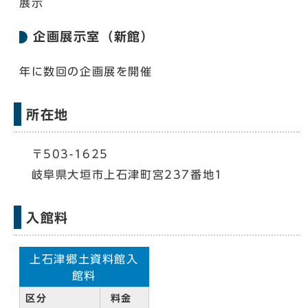
展示
企画展示室（新館）
年に数回の企画展を開催
所在地
〒503-1625
岐阜県大垣市上石津町宮237番地1
入館料
上石津郷土資料館入
館料
区分
料金