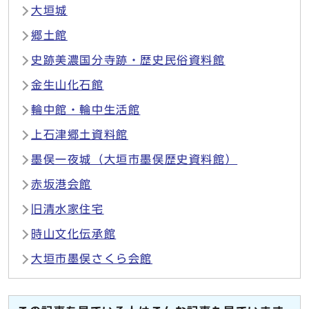
大垣城
郷土館
史跡美濃国分寺跡・歴史民俗資料館
金生山化石館
輪中館・輪中生活館
上石津郷土資料館
墨俣一夜城（大垣市墨俣歴史資料館）
赤坂港会館
旧清水家住宅
時山文化伝承館
大垣市墨俣さくら会館