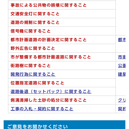
事故による公共物の損壊に関すること
交通安全灯に関すること
道路の規制に関すること
信号機に関すること
都市計画道路の計画決定に関すること
都市
野外広告に関すること
市が整備する都市計画道路に関すること
市街
街路樹に関すること
公園
開発行為に関すること
建築
位置指定道路に関すること
道路後退（セットバック）に関すること
側溝清掃した土砂の処分に関すること
クリ
工事の入札・契約に関すること
契約
ご意見をお聞かせください