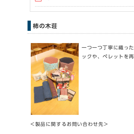
柿の木荘
一つ一つ丁寧に織っ
ックや、ペレットを
＜製品に関するお問い合わせ先＞