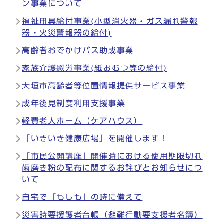
ン事業について
福祉用具給付事業(小型消火器・ガス漏れ警報
器・火災警報器の給付)
高齢者おでかけバス助成事業
家族介護慰労事業(紙おむつ等の給付)
大垣市高齢者等位置情報提供サービス事業
成年後見制度利用支援事業
軽費老人ホーム（ケアハウス）
「いきいき健康広場」を開催します！
「市民公開講座」開催時における使用期限切れ
歯磨き粉の配布に関するお詫びとお知らせにつ
いて
自宅で「もしも」の時に備えて
災害時要援護者台帳（避難行動要支援者名簿）