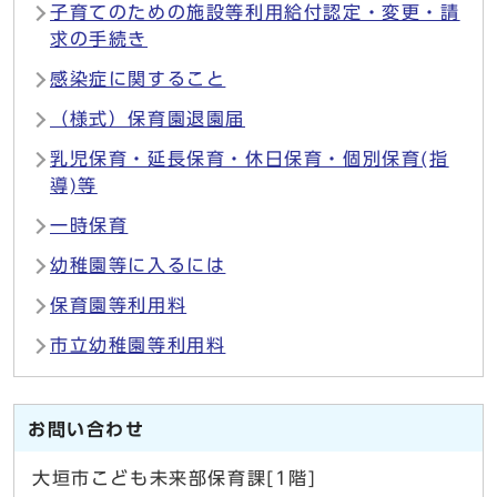
子育てのための施設等利用給付認定・変更・請
求の手続き
感染症に関すること
（様式）保育園退園届
乳児保育・延長保育・休日保育・個別保育(指
導)等
一時保育
幼稚園等に入るには
保育園等利用料
市立幼稚園等利用料
お問い合わせ
大垣市こども未来部保育課[1階]