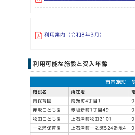
利用案内（令和8年3月）
利用可能な施設と受入年齢
市内施設一
施設名
所在地
南保育園
南頬町4丁目1
0
赤坂こども園
赤坂新町1丁目49
0
牧田こども園
上石津町牧田2101
0
一之瀬保育園
上石津町一之瀬524番地4
0