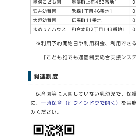
墨俣こども園
墨俣町上宿483番地1
0
安井幼稚園
禾森1丁目46番地1
0
大垣幼稚園
伝馬町11番地
0
まめっこハウス
和合本町2丁目143番地1
0
※利用予約開始日や利用料金、利用できる
「こども誰でも通園制度総合支援システ
関連制度
保育園等に入園していない乳幼児で、保護
に、
一時保育
（別ウインドウで開く）
を実
みください。