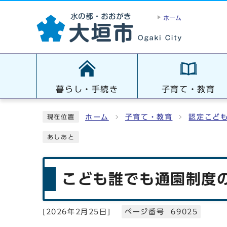
ホーム
暮らし・手続き
子育て・教育
ホーム
子育て・教育
認定こど
現在位置
あしあと
こども誰でも通園制度
[
2026年2月25日
]
ページ番号 69025