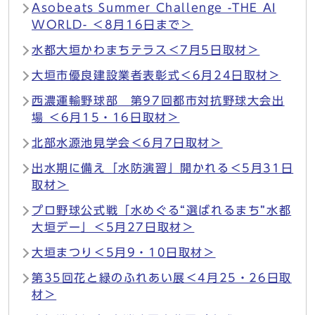
Asobeats Summer Challenge -THE AI
WORLD- ＜8月16日まで＞
水都大垣かわまちテラス＜7月5日取材＞
大垣市優良建設業者表彰式＜6月24日取材＞
西濃運輸野球部 第97回都市対抗野球大会出
場 ＜6月15・16日取材＞
北部水源池見学会＜6月7日取材＞
出水期に備え「水防演習」開かれる＜5月31日
取材＞
プロ野球公式戦「水めぐる“選ばれるまち”水都
大垣デー」＜5月27日取材＞
大垣まつり＜5月9・10日取材＞
第35回花と緑のふれあい展＜4月25・26日取
材＞