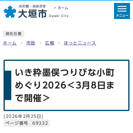
ホーム
メニュー
現在位置
ホーム
市政
広報
ほっとニュース
いき粋墨俣つりびな小町
めぐり2026＜3月8日ま
で開催＞
[
2026年2月25日
]
ページ番号 69332