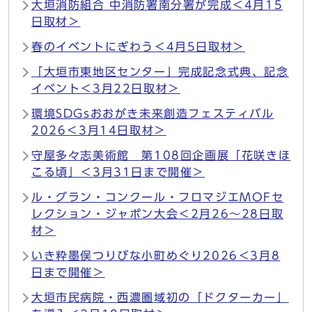
大垣消防組合 中消防署南分署が完成＜4月15
日取材＞
春のイベントにぎわう＜4月5日取材＞
「大垣市東地区センター」完成記念式典、記念
イベント＜3月22日取材＞
環境SDGsおおがき未来創造フェスティバル
2026＜3月14日取材＞
守屋多々志美術館 第108回企画展「花咲きほ
こる頃」＜3月31日まで開催＞
ル・グラン・コンクール・フロマジエMOFセ
レクション・ジャポン大会＜2月26～28日取
材＞
いき粋墨俣つりびな小町めぐり2026＜3月8
日まで開催＞
大垣市民病院・西濃圏域初の「ドクターカー」