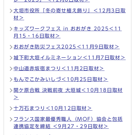
大垣市役所「冬の寄せ植え飾り」＜12月3日取
材＞
キッズワークフェス in おおがき 2025＜11
月15・16日取材＞
おおがき防災フェス2025＜11月9日取材＞
城下町大垣イルミネーション＜11月7日取材＞
中山道赤坂宿まつり＜11月2日取材＞
もんでこかみいしづ＜10月25日取材＞
関ケ原合戦 決戦前夜 大垣城＜10月18日取材
＞
十万石まつり＜10月12日取材＞
フランス国家最優秀職人（MOF）協会と包括
連携協定を締結 ＜9月27・29日取材＞