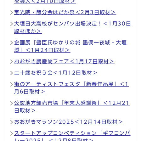
を導入＜2月10日取材＞
宝光院・節分会はだか祭＜2月3日取材＞
大垣日大高校がセンバツ出場決定！＜1月30日
取材ほか＞
企画展「豊臣氏ゆかりの城 墨俣一夜城・大垣
城」＜1月24日取材＞
おおがき農産物フェア＜1月17日取材＞
二十歳を祝う会＜1月12日取材＞
街のアーティストフェスタ「新春作品展」＜1
月6日取材＞
公設地方卸売市場「年末大感謝祭」＜12月21
日取材＞
おおがきマラソン2025＜12月14日取材＞
スタートアップコンペティション「ギフコンバ
レー2025」 ＜12月8日取材＞