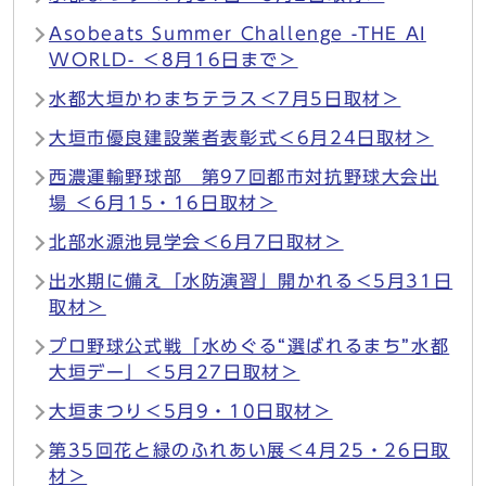
Asobeats Summer Challenge -THE AI
WORLD- ＜8月16日まで＞
水都大垣かわまちテラス＜7月5日取材＞
大垣市優良建設業者表彰式＜6月24日取材＞
西濃運輸野球部 第97回都市対抗野球大会出
場 ＜6月15・16日取材＞
北部水源池見学会＜6月7日取材＞
出水期に備え「水防演習」開かれる＜5月31日
取材＞
プロ野球公式戦「水めぐる“選ばれるまち”水都
大垣デー」＜5月27日取材＞
大垣まつり＜5月9・10日取材＞
第35回花と緑のふれあい展＜4月25・26日取
材＞