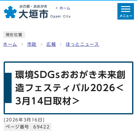
ホーム
メニュー
現在位置
ホーム
市政
広報
ほっとニュース
環境SDGsおおがき未来創
造フェスティバル2026＜
3月14日取材＞
[
2026年3月16日
]
ページ番号 69422