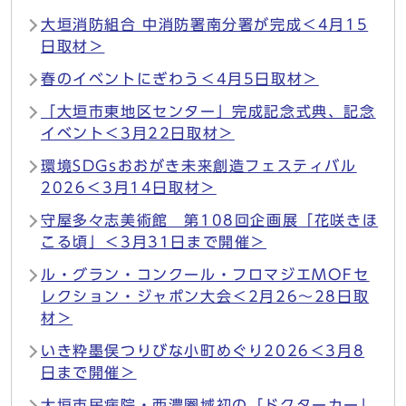
大垣消防組合 中消防署南分署が完成＜4月15
日取材＞
春のイベントにぎわう＜4月5日取材＞
「大垣市東地区センター」完成記念式典、記念
イベント＜3月22日取材＞
環境SDGsおおがき未来創造フェスティバル
2026＜3月14日取材＞
守屋多々志美術館 第108回企画展「花咲きほ
こる頃」＜3月31日まで開催＞
ル・グラン・コンクール・フロマジエMOFセ
レクション・ジャポン大会＜2月26～28日取
材＞
いき粋墨俣つりびな小町めぐり2026＜3月8
日まで開催＞
大垣市民病院・西濃圏域初の「ドクターカー」