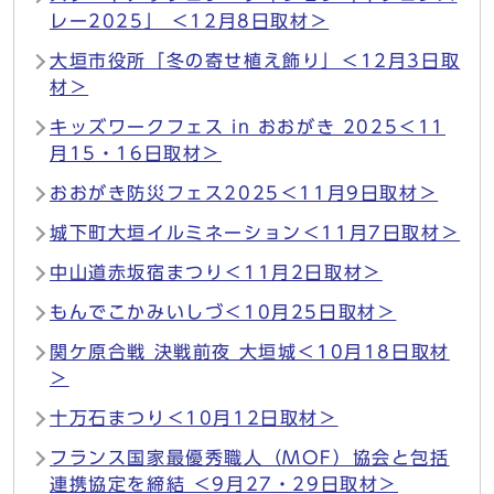
レー2025」 ＜12月8日取材＞
大垣市役所「冬の寄せ植え飾り」＜12月3日取
材＞
キッズワークフェス in おおがき 2025＜11
月15・16日取材＞
おおがき防災フェス2025＜11月9日取材＞
城下町大垣イルミネーション＜11月7日取材＞
中山道赤坂宿まつり＜11月2日取材＞
もんでこかみいしづ＜10月25日取材＞
関ケ原合戦 決戦前夜 大垣城＜10月18日取材
＞
十万石まつり＜10月12日取材＞
フランス国家最優秀職人（MOF）協会と包括
連携協定を締結 ＜9月27・29日取材＞