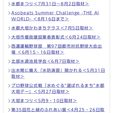
水都まつり＜7月31日～8月2日取材＞
Asobeats Summer Challenge -THE AI
WORLD- ＜8月16日まで＞
水都大垣かわまちテラス＜7月5日取材＞
大垣市優良建設業者表彰式＜6月24日取材＞
西濃運輸野球部 第97回都市対抗野球大会出
場 ＜6月15・16日取材＞
北部水源池見学会＜6月7日取材＞
出水期に備え「水防演習」開かれる＜5月31日
取材＞
プロ野球公式戦「水めぐる“選ばれるまち”水都
大垣デー」＜5月27日取材＞
大垣まつり＜5月9・10日取材＞
第35回花と緑のふれあい展＜4月25・26日取