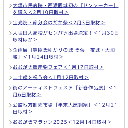
大垣市民病院・西濃圏域初の「ドクターカー」
を導入＜2月10日取材＞
宝光院・節分会はだか祭＜2月3日取材＞
大垣日大高校がセンバツ出場決定！＜1月30日
取材ほか＞
企画展「豊臣氏ゆかりの城 墨俣一夜城・大垣
城」＜1月24日取材＞
おおがき農産物フェア＜1月17日取材＞
二十歳を祝う会＜1月12日取材＞
街のアーティストフェスタ「新春作品展」＜1
月6日取材＞
公設地方卸売市場「年末大感謝祭」＜12月21
日取材＞
おおがきマラソン2025＜12月14日取材＞