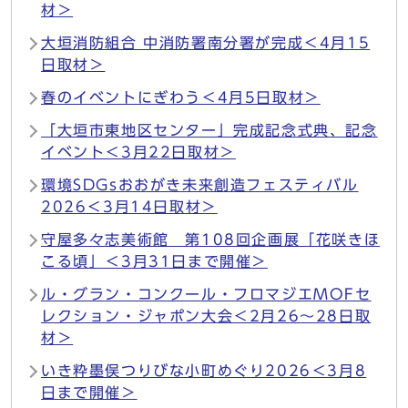
材＞
大垣消防組合 中消防署南分署が完成＜4月15
日取材＞
春のイベントにぎわう＜4月5日取材＞
「大垣市東地区センター」完成記念式典、記念
イベント＜3月22日取材＞
環境SDGsおおがき未来創造フェスティバル
2026＜3月14日取材＞
守屋多々志美術館 第108回企画展「花咲きほ
こる頃」＜3月31日まで開催＞
ル・グラン・コンクール・フロマジエMOFセ
レクション・ジャポン大会＜2月26～28日取
材＞
いき粋墨俣つりびな小町めぐり2026＜3月8
日まで開催＞