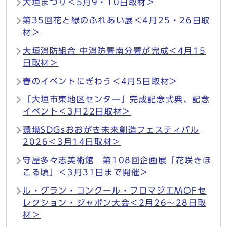
大垣まつり＜5月9・10日取材＞
第35回花と緑のふれあい展＜4月25・26日取
材＞
大垣消防組合 中消防署南分署が完成＜4月15
日取材＞
春のイベントにぎわう＜4月5日取材＞
「大垣市東地区センター」完成記念式典、記念
イベント＜3月22日取材＞
環境SDGsおおがき未来創造フェスティバル
2026＜3月14日取材＞
守屋多々志美術館 第108回企画展「花咲きほ
こる頃」＜3月31日まで開催＞
ル・グラン・コンクール・フロマジエMOFセ
レクション・ジャポン大会＜2月26～28日取
材＞