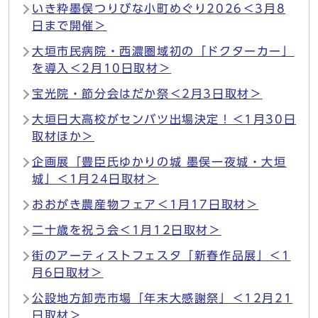
いき粋墨俣つりびな小町めぐり2026＜3月8
日まで開催＞
大垣市民病院・西濃圏域初の「ドクターカー」
を導入＜2月10日取材＞
宝光院・節分会はだか祭＜2月3日取材＞
大垣日大高校がセンバツ出場決定！＜1月30日
取材ほか＞
企画展「豊臣氏ゆかりの城 墨俣一夜城・大垣
城」＜1月24日取材＞
おおがき農産物フェア＜1月17日取材＞
二十歳を祝う会＜1月12日取材＞
街のアーティストフェスタ「新春作品展」＜1
月6日取材＞
公設地方卸売市場「年末大感謝祭」＜12月21
日取材＞