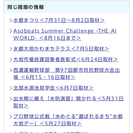
同じ階層の情報
水都まつり＜7月31日～8月2日取材＞
Asobeats Summer Challenge -THE AI
WORLD- ＜8月16日まで＞
水都大垣かわまちテラス＜7月5日取材＞
大垣市優良建設業者表彰式＜6月24日取材＞
西濃運輸野球部 第97回都市対抗野球大会出
場 ＜6月15・16日取材＞
北部水源池見学会＜6月7日取材＞
出水期に備え「水防演習」開かれる＜5月31日
取材＞
プロ野球公式戦「水めぐる“選ばれるまち”水都
大垣デー」＜5月27日取材＞