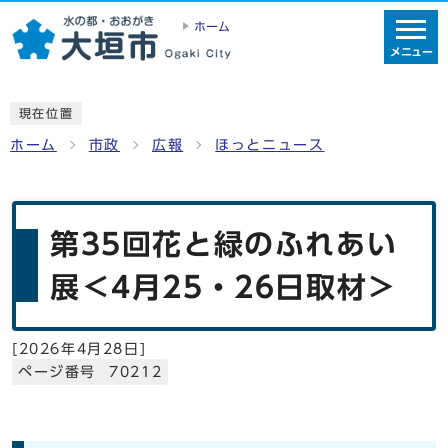
ホーム
メニュー
現在位置
ホーム
市政
広報
ほっとニュース
第35回花と緑のふれあい
展＜4月25・26日取材＞
[
2026年4月28日
]
ページ番号 70212