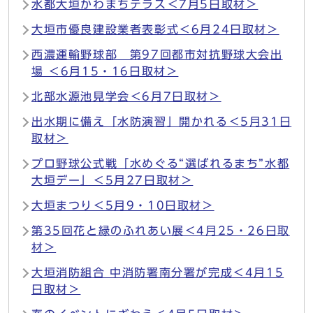
水都大垣かわまちテラス＜7月5日取材＞
大垣市優良建設業者表彰式＜6月24日取材＞
西濃運輸野球部 第97回都市対抗野球大会出
場 ＜6月15・16日取材＞
北部水源池見学会＜6月7日取材＞
出水期に備え「水防演習」開かれる＜5月31日
取材＞
プロ野球公式戦「水めぐる“選ばれるまち”水都
大垣デー」＜5月27日取材＞
大垣まつり＜5月9・10日取材＞
第35回花と緑のふれあい展＜4月25・26日取
材＞
大垣消防組合 中消防署南分署が完成＜4月15
日取材＞