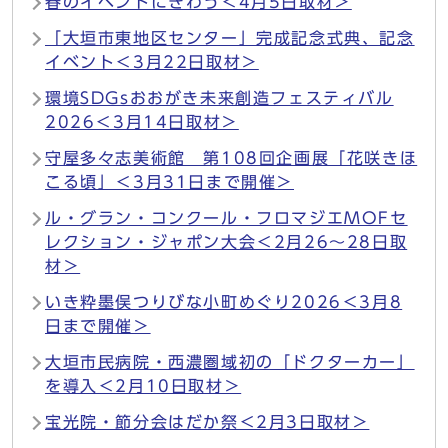
春のイベントにぎわう＜4月5日取材＞
「大垣市東地区センター」完成記念式典、記念
イベント＜3月22日取材＞
環境SDGsおおがき未来創造フェスティバル
2026＜3月14日取材＞
守屋多々志美術館 第108回企画展「花咲きほ
こる頃」＜3月31日まで開催＞
ル・グラン・コンクール・フロマジエMOFセ
レクション・ジャポン大会＜2月26～28日取
材＞
いき粋墨俣つりびな小町めぐり2026＜3月8
日まで開催＞
大垣市民病院・西濃圏域初の「ドクターカー」
を導入＜2月10日取材＞
宝光院・節分会はだか祭＜2月3日取材＞