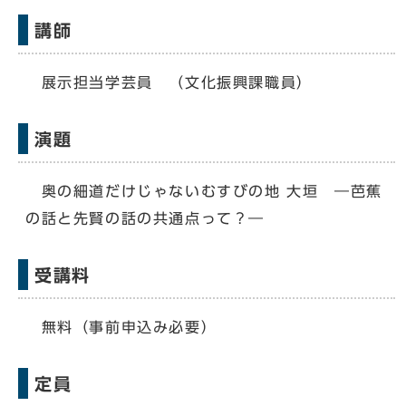
講師
展示担当学芸員 （文化振興課職員）
演題
奥の細道だけじゃないむすびの地 大垣 ―芭蕉
の話と先賢の話の共通点って？―
受講料
無料（事前申込み必要）
定員