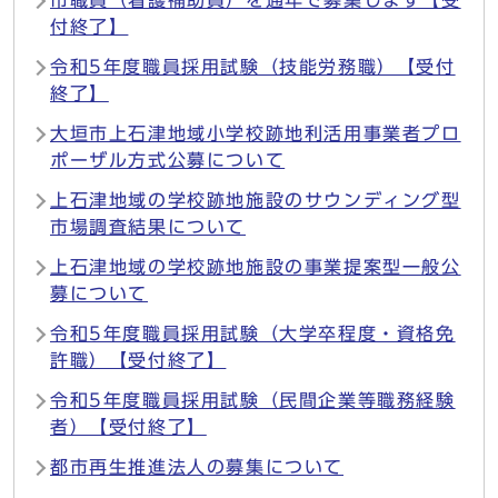
市職員（看護補助員）を通年で募集します【受
付終了】
令和5年度職員採用試験（技能労務職）【受付
終了】
大垣市上石津地域小学校跡地利活用事業者プロ
ポーザル方式公募について
上石津地域の学校跡地施設のサウンディング型
市場調査結果について
上石津地域の学校跡地施設の事業提案型一般公
募について
令和5年度職員採用試験（大学卒程度・資格免
許職）【受付終了】
令和5年度職員採用試験（民間企業等職務経験
者）【受付終了】
都市再生推進法人の募集について