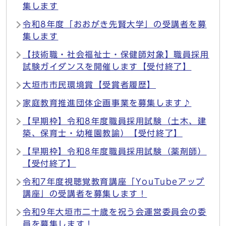
集します
令和8年度「おおがき先賢大学」の受講者を募
集します
【技術職・社会福祉士・保健師対象】職員採用
試験ガイダンスを開催します【受付終了】
大垣市市民環境賞【受賞者履歴】
家庭教育推進団体企画事業を募集します♪
【早期枠】令和8年度職員採用試験（土木、建
築、保育士・幼稚園教諭）【受付終了】
【早期枠】令和8年度職員採用試験（薬剤師）
【受付終了】
令和7年度視聴覚教育講座「YouTubeアップ
講座」の受講者を募集します！
令和9年大垣市二十歳を祝う会運営委員会の委
員を募集します！