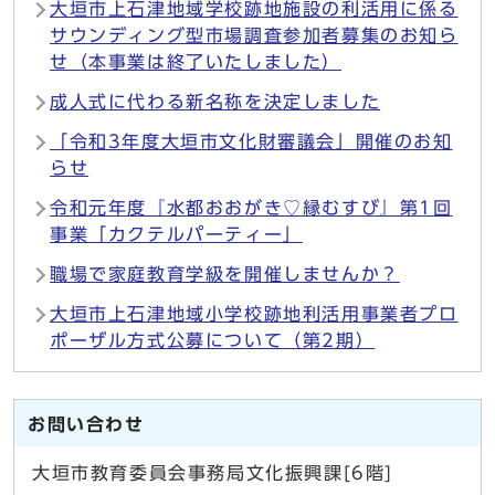
大垣市上石津地域学校跡地施設の利活用に係る
サウンディング型市場調査参加者募集のお知ら
せ（本事業は終了いたしました）
成人式に代わる新名称を決定しました
「令和3年度大垣市文化財審議会」開催のお知
らせ
令和元年度『水都おおがき♡縁むすび』第1回
事業「カクテルパーティー」
職場で家庭教育学級を開催しませんか？
大垣市上石津地域小学校跡地利活用事業者プロ
ポーザル方式公募について（第2期）
お問い合わせ
大垣市教育委員会事務局文化振興課[6階]