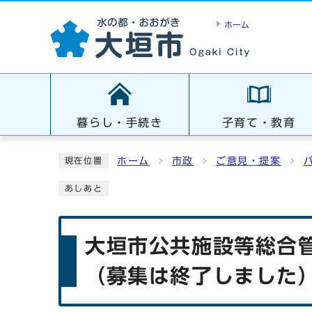
ホーム
暮らし・手続き
子育て・教育
ホーム
市政
ご意見・提案
現在位置
あしあと
大垣市公共施設等総合
（募集は終了しました