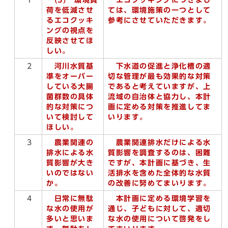
荷を低減させ
ては、環境施策の一つとして
るエコクッキ
参考にさせていただきます。
ングの視点を
反映させてほ
しい。
2
河川水質基
下水道の促進と浄化槽の適
準をオーバー
切な管理が最も効果的な対策
している大腸
であると考えていますが、上
菌群数の具体
流域の自治体と協力し、本計
的な対策につ
画に定める対策を推進してま
いて検討して
いります。
ほしい。
3
農業関連の
農業関連排水だけによる水
排水による水
質影響を調査するのは、困難
質影響が大き
ですが、本計画に基づき、生
いのではない
活排水を含めた全体的な水質
か。
の改善に努めてまいります。
4
日常に無駄
本計画に定める環境学習を
な水の使用が
通じ、子どもに対して、適切
多いと思いま
な水の使用について啓発をし