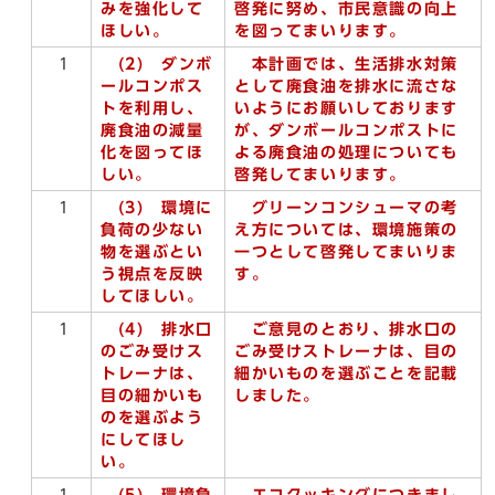
みを強化して
啓発に努め、市民意識の向上
ほしい。
を図ってまいります。
1
(2) ダンボ
本計画では、生活排水対策
ールコンポス
として廃食油を排水に流さな
トを利用し、
いようにお願いしております
廃食油の減量
が、ダンボールコンポストに
化を図ってほ
よる廃食油の処理についても
しい。
啓発してまいります。
1
(3) 環境に
グリーンコンシューマの考
負荷の少ない
え方については、環境施策の
物を選ぶとい
一つとして啓発してまいりま
う視点を反映
す。
してほしい。
1
(4) 排水口
ご意見のとおり、排水口の
のごみ受けス
ごみ受けストレーナは、目の
トレーナは、
細かいものを選ぶことを記載
目の細かいも
しました。
のを選ぶよう
にしてほし
い。
1
(5) 環境負
エコクッキングにつきまし