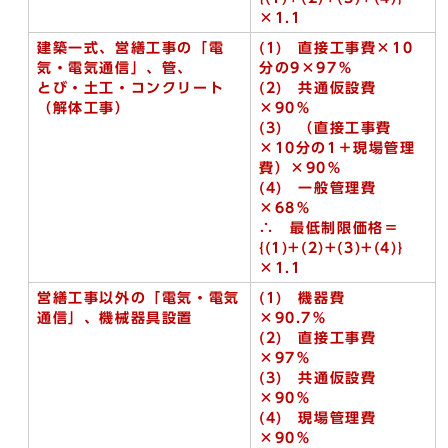
×1.1
建築一式、営繕工事の「電
(1)
直接工事費×10
気・電気通信」、管、
分の9×97％
とび・土工・コンクリート
(2) 共通仮設費
（解体工事）
×90％
(3) （直接工事費
×10分の1＋現場管理
費）×90％
(4) 一般管理費
×68％
∴ 最低制限価格＝
{(1)+(2)+
(3)+
(4)}
×1.1
営繕工事以外の「電気・電気
(1)
機器費
通信」、機械器具設置
×90.7％
(2) 直接工事費
×97％
(3) 共通仮設費
×90％
(4) 現場管理費
×90％