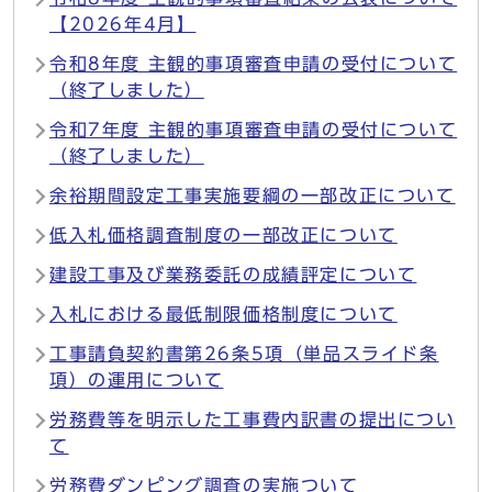
【2026年4月】
令和8年度 主観的事項審査申請の受付について
（終了しました）
令和7年度 主観的事項審査申請の受付について
（終了しました）
余裕期間設定工事実施要綱の一部改正について
低入札価格調査制度の一部改正について
建設工事及び業務委託の成績評定について
入札における最低制限価格制度について
工事請負契約書第26条5項（単品スライド条
項）の運用について
労務費等を明示した工事費内訳書の提出につい
て
労務費ダンピング調査の実施ついて