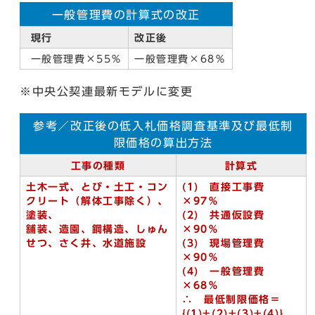
一般管理費の計算式の改正
現行
改正後
一般管理費×55％
一般管理費×68％
※中央公契連最新モデルに変更
参考／改正後の低入札価格調査基準及び最低制
限価格の算出方法
工事の種類
計算式
土木一式、とび・土工・コン
(1)
直接工事費
クリート（解体工事除く）、
×97％
塗装、
(2) 共通仮設費
舗装、
造園、鋼構造、しゅん
×90％
せつ、さく井、水道施設
(3) 現場管理費
×90％
(4) 一般管理費
×68％
∴ 最低制限価格＝
{(1)+(2)+
(3)+
(4)}