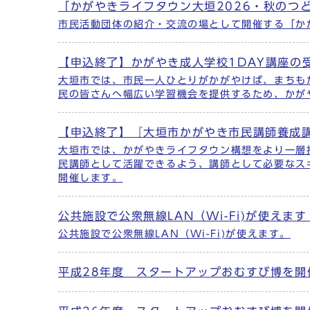
「かがやきライフタウン大垣2026・秋のつ
メインメニュー
市民活動団体の紹介・交流の場として開催する「か
【申込終了】かがやき成人学校1DAY講座の
大垣市では、市民一人ひとりがかがやけば、まちも
民の皆さんへ幅広い学習機会を提供するため、かが
【申込終了】『大垣市かがやき市民講師養成
大垣市では、かがやきライフタウン構想をより一層
民講師として活躍できるよう、講師として必要なス
開催します。
公共施設で公衆無線LAN（Wi-Fi)が使えます
公共施設で公衆無線LAN（Wi-Fi)が使えます。
平成28年度 スタートアップおむすび博を開