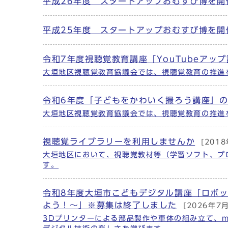
平成26年度 スタートアップおむすび博を開
平成25年度 スタートアップおむすび博を開
令和7年度視聴覚教育講座「YouTubeアッ
大垣地区視聴覚教育協議会では、視聴覚教育の推進を
令和6年度「子どもをかわいく撮ろう講座」
大垣地区視聴覚教育協議会では、視聴覚教育の推進
視聴覚ライブラリーを利用しませんか
[201
大垣地区において、視聴覚教材等（学習ソフト、プ
す。
令和8年度大垣市こどもデジタル講座「ロボ
よう！～」※募集は終了しました
[2026年7
3Dプリンターによる部品製作や車体の組み立て、mi