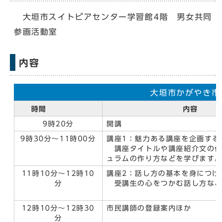
大垣市スイトピアセンター学習館4階 男女共同
参画活動室
内容
大垣市かがやき市
時間
内容
9時20分
開講
9時30分～11時00分
講座1：魅力ある講座を企画する
講座タイトルや講座紹介文の作
ュラムの作り方などを学びます
11時10分～12時10
講座2：話し方の基本を身につけ
分
受講生の心をつかむ話し方など
12時10分～12時30
市民講師の登録案内ほか
分