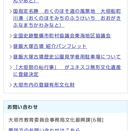
んやあと）
国指定名勝 おくのほそ道の風景地 大垣船町
川湊（おくのほそみちのふうけいち おおがき
ふなまちかわみなと）
全国史跡整備市町村協議会東海地区協議会
昼飯大塚古墳 紹介パンフレット
昼飯大塚古墳歴史公園見学者用駐車場について
「大垣祭の軕行事」 がユネスコ無形文化遺産
に登録決定
大垣市内の登録有形文化財
お問い合わせ
大垣市教育委員会事務局文化振興課[6階]
電話でのお問い合わせはこちら