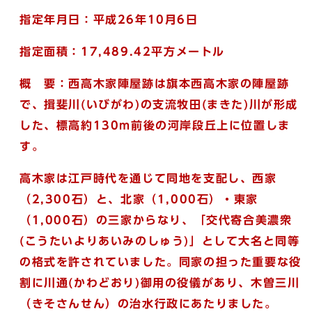
指定年月日：平成26年10月6日
指定面積
：17,489.42平方メートル
概 要：西高木家陣屋跡は旗本西高木家の陣屋跡
で、揖
斐
川(いびがわ)
の支流
牧田(まきた)
川が形成
した、標高約130m前後の河岸段丘上に位置しま
す。
高木家は江戸時代を通じて同地を支配し、西家
（2,300石）と、北家（1,000石）・東家
（1,000石）の三家からなり、「交代
寄合
美濃
衆
(こうたいよりあいみのしゅう)
」として大名と同等
の格式を許されていました。同家の担った重要な役
割に川通(かわどおり)
御用の役儀があり、木曽三川
（きそさんせん）の治水行政にあたりました。