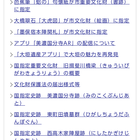
芭蕉筆「蛤の」句懐紙が市重要文化財（書跡）
に指定
大橋翠石「大虎図」が市文化財（絵画）に指定
「墨俣宿本陣関札」が市文化財に指定
アプリ「美濃国分寺AR」の配信について
「大垣遺産アプリ」で大垣の魅力を再発見
国指定重要文化財 旧揖斐川橋梁（きゅういび
がわきょうりょう）の概要
文化財保護法の届出様式等
国指定史跡 美濃国分寺跡（みのこくぶんじあ
と）
国指定史跡 東町田墳墓群（ひがしちょうだふ
んぼぐん）
国指定史跡 西高木家陣屋跡（にしたかぎけじ