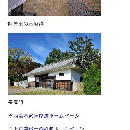
陣屋東の石垣群
長屋門
※
西高木家陣屋跡ホームページ
※
上石津郷土資料館ホームページ