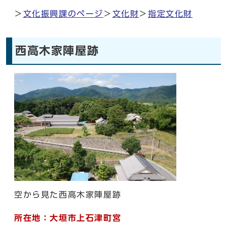
＞
文化振興課のページ
＞
文化財
＞
指定文化財
西高木家陣屋跡
空から見た西高木家陣屋跡
所在地
：大垣市上石津町宮