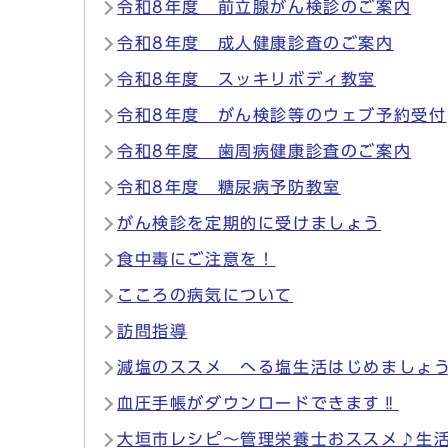
令和8年度 前立腺がん検診のご案内
令和8年度 成人健康診査のご案内
令和8年度 スッキリボディ教室
令和8年度 がん検診等のウェブ予約受付
令和8年度 歯周病健康診査のご案内
令和8年度 糖尿病予防教室
がん検診を定期的に受けましょう
食中毒にご注意を！
こころの病気について
訪問指導
減塩のススメ へる塩生活はじめましょ
血圧手帳がダウンロードできます‼
大垣市レシピ～管理栄養士おススメ♪生