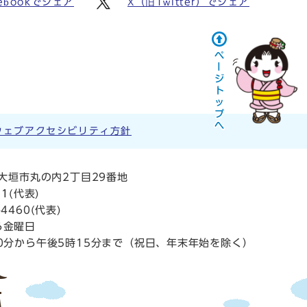
ebookでシェア
X（旧Twitter）でシェア
ウェブアクセシビリティ方針
阜県大垣市丸の内2丁目29番地
11
(代表)
4460(代表)
ら金曜日
0分から午後5時15分まで（祝日、年末年始を除く）