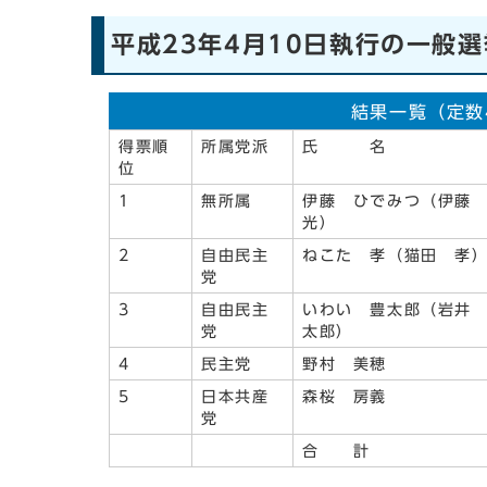
平成23年4月10日執行の一般選
結果一覧（定数
得票順
所属党派
氏 名
位
1
無所属
伊藤 ひでみつ（伊藤
光）
2
自由民主
ねこた 孝（猫田 孝
党
3
自由民主
いわい 豊太郎（岩井
党
太郎）
4
民主党
野村 美穂
5
日本共産
森桜 房義
党
合 計