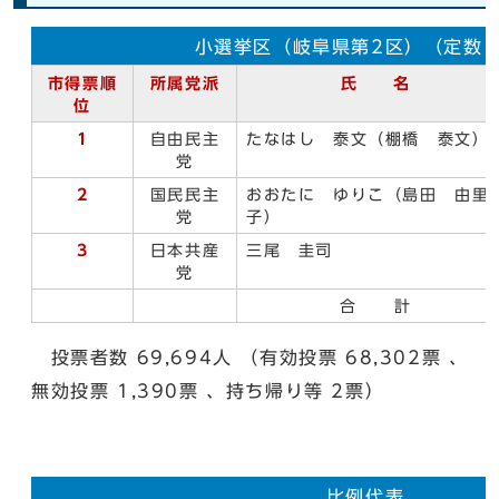
小選挙区（岐阜県第2区）（定数1
市得票順
所属党派
氏 名
位
1
自由民主
たなはし 泰文（棚橋 泰文）
党
2
国民民主
おおたに ゆりこ（島田 由里
党
子）
3
日本共産
三尾 圭司
党
合 計
投票者数 69,694人 （有効投票 68,302票 、
無効投票 1,390票 、持ち帰り等 2票）
比例代表