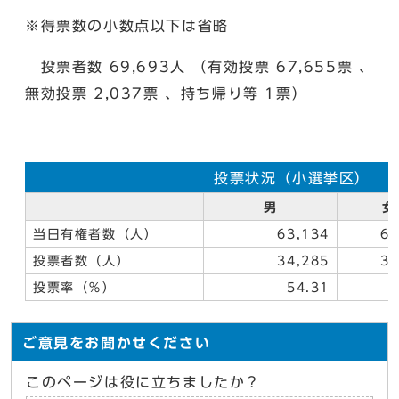
※得票数の小数点以下は省略
投票者数 69,693人 （有効投票 67,655票 、
無効投票 2,037票 、持ち帰り等 1票）
投票状況（小選挙区）
男
女
当日有権者数（人）
63,134
67
投票者数（人）
34,285
35
投票率（％）
54.31
5
ご意見をお聞かせください
このページは役に立ちましたか？