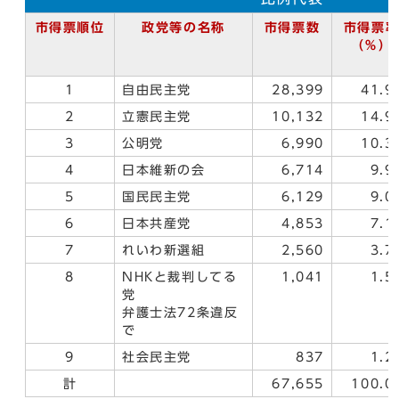
市得票順位
政党等の名称
市得票数
市得票
（％）
1
自由民主党
28,399
41.9
2
立憲民主党
10,132
14.9
3
公明党
6,990
10.3
4
日本維新の会
6,714
9.9
5
国民民主党
6,129
9.0
6
日本共産党
4,853
7.1
7
れいわ新選組
2,560
3.7
8
NHKと裁判してる
1,041
1.5
党
弁護士法72条違反
で
9
社会民主党
837
1.2
計
67,655
100.0