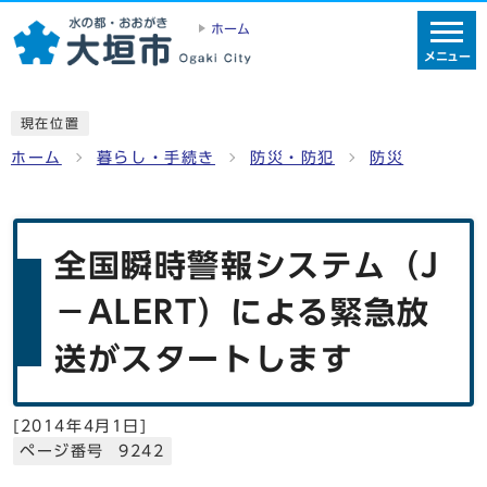
ホーム
メニュー
現在位置
ホーム
暮らし・手続き
防災・防犯
防災
全国瞬時警報システム（J
－ALERT）による緊急放
送がスタートします
[
2014年4月1日
]
ページ番号 9242