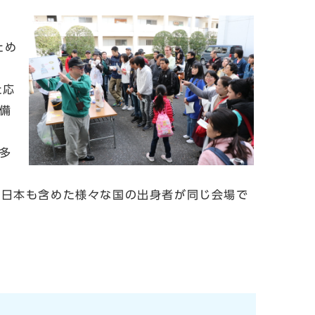
ため
た応
備
多
、日本も含めた様々な国の出身者が同じ会場で