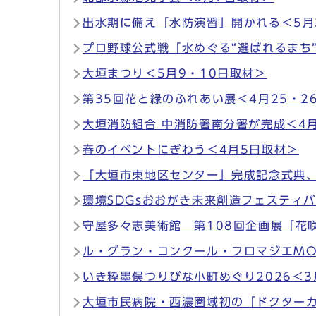
出水期に備え「水防演習」開かれる＜5月
プロ野球公式戦「水めぐる“選ばれるまち
大垣まつり＜5月9・10日取材＞
第35回花と緑のふれあい展＜4月25・2
大垣消防組合 中消防署南分署が完成＜4
春のイベントにぎわう＜4月5日取材＞
「大垣市東地区センター」完成記念式典、
環境SDGsおおがき未来創造フェスティバ
守屋多々志美術館 第108回企画展「花
ル・グラン・コンクール・フロマジエMO
いき粋墨俣つりびな小町めぐり2026＜3
大垣市民病院・西濃圏域初の「ドクターカ