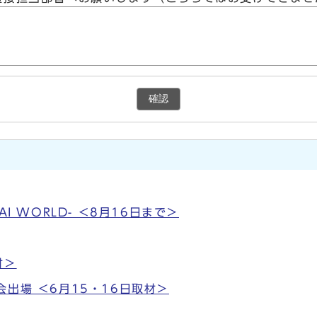
確認
HE AI WORLD- ＜8月16日まで＞
材＞
出場 ＜6月15・16日取材＞