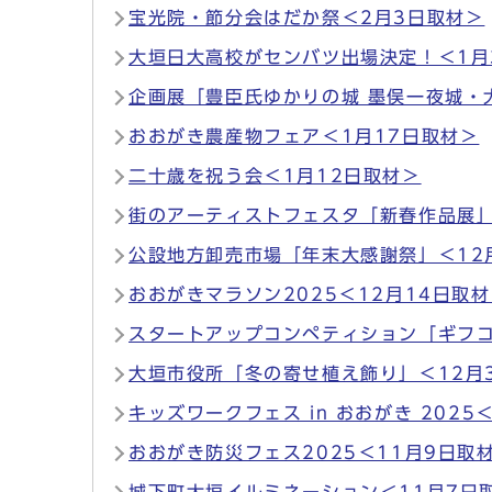
宝光院・節分会はだか祭＜2月3日取材＞
大垣日大高校がセンバツ出場決定！＜1月
企画展「豊臣氏ゆかりの城 墨俣一夜城・
おおがき農産物フェア＜1月17日取材＞
二十歳を祝う会＜1月12日取材＞
街のアーティストフェスタ「新春作品展」
公設地方卸売市場「年末大感謝祭」＜12
おおがきマラソン2025＜12月14日取
スタートアップコンペティション「ギフコン
大垣市役所「冬の寄せ植え飾り」＜12月
キッズワークフェス in おおがき 2025
おおがき防災フェス2025＜11月9日取