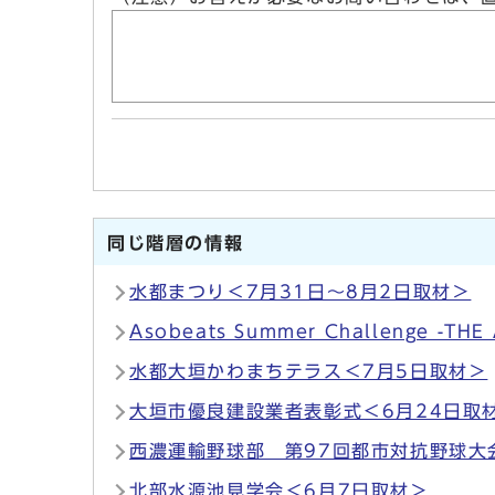
同じ階層の情報
水都まつり＜7月31日～8月2日取材＞
Asobeats Summer Challenge -T
水都大垣かわまちテラス＜7月5日取材＞
大垣市優良建設業者表彰式＜6月24日取
西濃運輸野球部 第97回都市対抗野球大会
北部水源池見学会＜6月7日取材＞