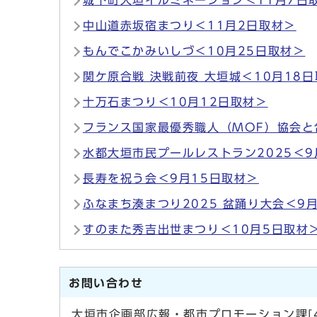
城下町大垣イルミネーション＜11月7日
中山道赤坂宿まつり＜11月2日取材＞
もんでこかみいしづ＜10月25日取材＞
関ケ原合戦 決戦前夜 大垣城＜10月18
十万石まつり＜10月12日取材＞
フランス国家最優秀職人（MOF）協会と
水都大垣市民プールレストラン2025＜9
長寿を祝う会＜9月15日取材＞
ふなまち湊まつり2025 盆踊り大会＜9
すのまた秀吉出世まつり＜10月5日取材
お問い合わせ
大垣市企画部広報・都市プロモーション課[4