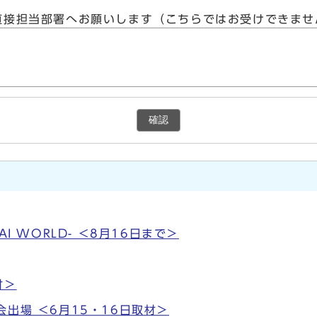
直接担当部署へお願いします（こちらではお受けできませ
確認
HE AI WORLD- ＜8月16日まで＞
材＞
出場 ＜6月15・16日取材＞