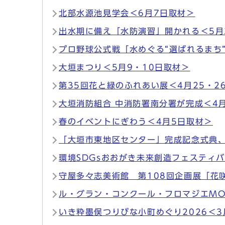
北部水源池見学会＜6月7日取材＞
出水期に備え「水防演習」開かれる＜5月
プロ野球公式戦「水めぐる“選ばれるまち
大垣まつり＜5月9・10日取材＞
第35回花と緑のふれあい展＜4月25・2
大垣消防組合 中消防署南分署が完成＜4
春のイベントにぎわう＜4月5日取材＞
「大垣市東地区センター」完成記念式典、
環境SDGsおおがき未来創造フェスティバ
守屋多々志美術館 第108回企画展「花
ル・グラン・コンクール・フロマジエMO
いき粋墨俣つりびな小町めぐり2026＜3