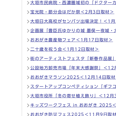
大垣市民病院・西濃圏域初の「ドクターカ
宝光院・節分会はだか祭＜2月3日取材＞
大垣日大高校がセンバツ出場決定！＜1月
企画展「豊臣氏ゆかりの城 墨俣一夜城・
おおがき農産物フェア＜1月17日取材＞
二十歳を祝う会＜1月12日取材＞
街のアーティストフェスタ「新春作品展」
公設地方卸売市場「年末大感謝祭」＜12
おおがきマラソン2025＜12月14日取
スタートアップコンペティション「ギフコン
大垣市役所「冬の寄せ植え飾り」＜12月
キッズワークフェス in おおがき 2025
おおがき防災フェス2025＜11月9日取