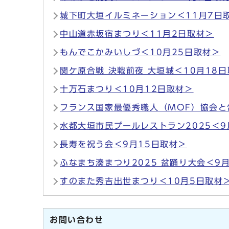
城下町大垣イルミネーション＜11月7日
中山道赤坂宿まつり＜11月2日取材＞
もんでこかみいしづ＜10月25日取材＞
関ケ原合戦 決戦前夜 大垣城＜10月18
十万石まつり＜10月12日取材＞
フランス国家最優秀職人（MOF）協会と
水都大垣市民プールレストラン2025＜9
長寿を祝う会＜9月15日取材＞
ふなまち湊まつり2025 盆踊り大会＜9
すのまた秀吉出世まつり＜10月5日取材
お問い合わせ