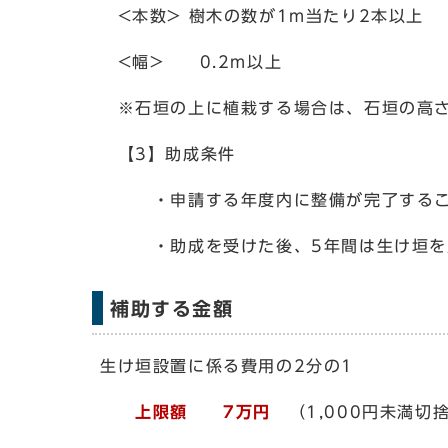
<本数> 樹木の数が1m当たり2本以上
<幅> 0.2m以上
※石垣の上に植栽する場合は、石垣の高さは
【3】助成条件
・申請する年度内に整備が完了するこ
・助成を受けた後、5年間は生け垣
補助する金額
生け垣設置に係る費用の2分の1
上限額 7
万円
（1,000円未満切