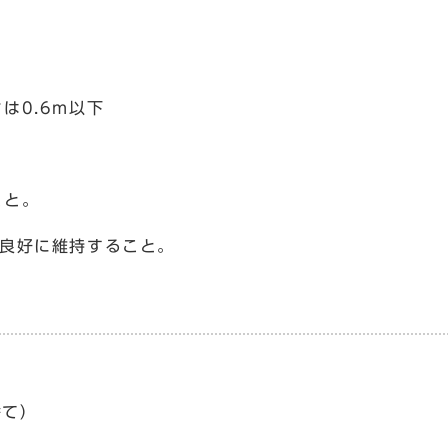
0.6m以下
と。
を良好に維持すること。
捨て）