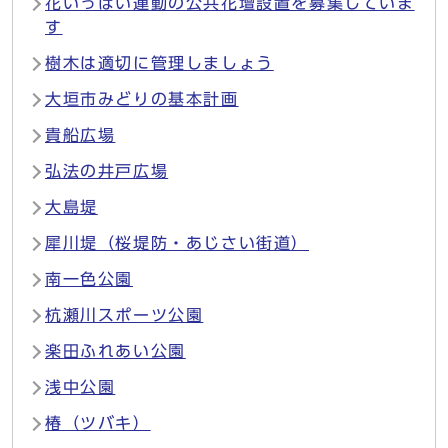
花いっぱい運動の公共花壇設置を募集していま
す
樹木は適切に管理しましょう
大垣市みどりの基本計画
貴船広場
弘法の井戸広場
大島堤
犀川堤（桜堤防・あじさい街道）
南一色公園
杭瀬川スポーツ公園
楽田ふれあい公園
浅中公園
椿（ツバキ）