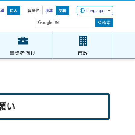
標準
拡大
背景色
標準
反転
Language
検索
事業者向け
市政
願い