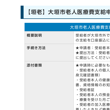
【垣老】大垣市老人医療費支給
大垣市老人医療費支
概要説明
受給者が大垣市外
の支給を口座振込
手続き方法
★申請者：受給者
★提出方法：受給
に提出してくださ
添付書類
★申請時に必要な
・受給者本人の個
身元確認書類）
・受給者本人の健
書、資格情報のお
・受給者証
・受給者本人の預
・療養を受けた月
・受給者の加入医
着したときなど療