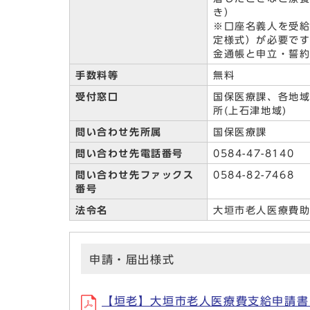
き）
※口座名義人を受
定様式）が必要で
金通帳と申立・誓
手数料等
無料
受付窓口
国保医療課、各地
所(上石津地域)
問い合わせ先所属
国保医療課
問い合わせ先電話番号
0584-47-8140
問い合わせ先ファックス
0584-82-7468
番号
法令名
大垣市老人医療費
申請・届出様式
【垣老】大垣市老人医療費支給申請書 (p