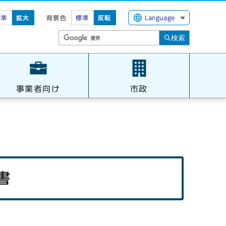
標準
拡大
背景色
標準
反転
Language
検索
事業者向け
市政
書