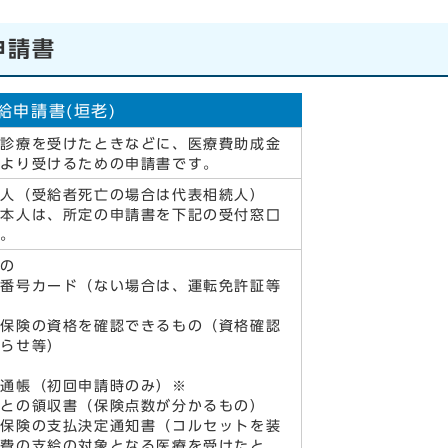
申請書
給申請書(垣老)
で診療を受けたときなどに、医療費助成金
により受けるための申請書です。
本人（受給者死亡の場合は代表相続人）
者本人は、所定の申請書を下記の受付窓口
い。
もの
人番号カード（ない場合は、運転免許証等
康保険の資格を確認できるもの（資格確認
知らせ等）
金通帳（初回申請時のみ）※
ごとの領収書（保険点数が分かるもの）
療保険の支払決定通知書（コルセットを装
養費の支給の対象となる医療を受けたと