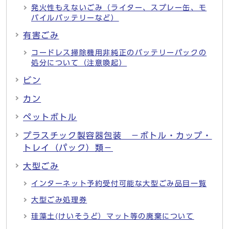
発火性もえないごみ（ライター、スプレー缶、モ
バイルバッテリーなど）
有害ごみ
コードレス掃除機用非純正のバッテリーパックの
処分について（注意喚起）
ビン
カン
ペットボトル
プラスチック製容器包装 －ボトル・カップ・
トレイ（パック）類－
大型ごみ
インターネット予約受付可能な大型ごみ品目一覧
大型ごみ処理券
珪藻土(けいそうど）マット等の廃棄について