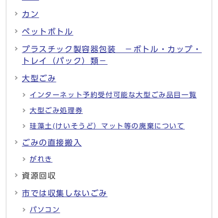
カン
ペットボトル
プラスチック製容器包装 －ボトル・カップ・
トレイ（パック）類－
大型ごみ
インターネット予約受付可能な大型ごみ品目一覧
大型ごみ処理券
珪藻土(けいそうど）マット等の廃棄について
ごみの直接搬入
がれき
資源回収
市では収集しないごみ
パソコン