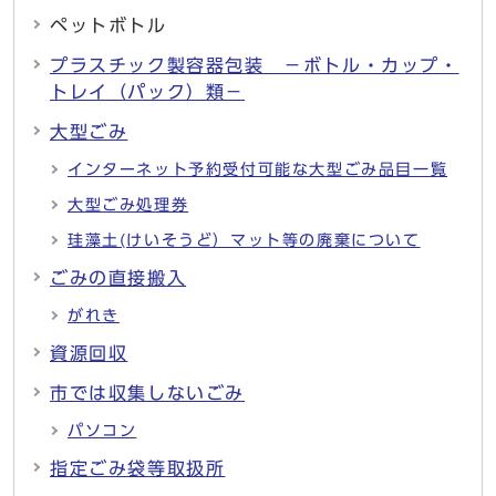
ペットボトル
プラスチック製容器包装 －ボトル・カップ・
トレイ（パック）類－
大型ごみ
インターネット予約受付可能な大型ごみ品目一覧
大型ごみ処理券
珪藻土(けいそうど）マット等の廃棄について
ごみの直接搬入
がれき
資源回収
市では収集しないごみ
パソコン
指定ごみ袋等取扱所