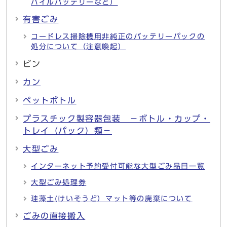
バイルバッテリーなど）
有害ごみ
コードレス掃除機用非純正のバッテリーパックの
処分について（注意喚起）
ビン
カン
ペットボトル
プラスチック製容器包装 －ボトル・カップ・
トレイ（パック）類－
大型ごみ
インターネット予約受付可能な大型ごみ品目一覧
大型ごみ処理券
珪藻土(けいそうど）マット等の廃棄について
ごみの直接搬入