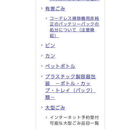
有害ごみ
コードレス掃除機用非純
正のバッテリーパックの
処分について（注意喚
起）
ビン
カン
ペットボトル
プラスチック製容器包
装 －ボトル・カッ
プ・トレイ（パック）
類－
大型ごみ
インターネット予約受付
可能な大型ごみ品目一覧