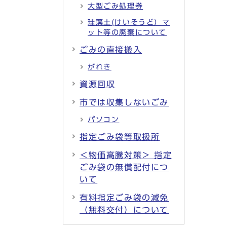
大型ごみ処理券
珪藻土(けいそうど）マ
ット等の廃棄について
ごみの直接搬入
がれき
資源回収
市では収集しないごみ
パソコン
指定ごみ袋等取扱所
＜物価高騰対策＞ 指定
ごみ袋の無償配付につ
いて
有料指定ごみ袋の減免
（無料交付）について