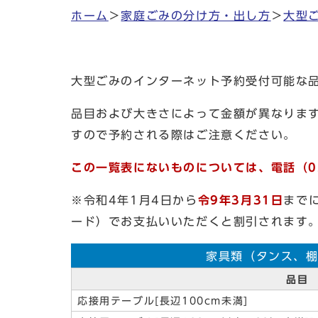
ホーム
＞
家庭ごみの分け方・出し方
＞
大型
大型ごみのインターネット予約受付可能な
品目および大きさによって金額が異なりま
すので予約される際はご注意ください。
この一覧表にないものについては、電話（05
※令和4年1月4日から
令9年3月31日
まで
ード）でお支払いいただくと割引されます
家具類（タンス、
品目
応接用テーブル[長辺100cm未満]