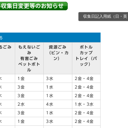
収集日記入用紙（日・英
あ
るごみ
もえないご
資源ごみ
ボトル
み
（ビン・カ
カップ
有害ごみ
ン）
トレイ（パ
ペットボト
ック）
ル
木
1金
3水
2金・4金
木
3金
1水
2金・4金
木
3金
1水
2金・4金
木
2水
4水
1水・3水
木
3金
1水
2金・4金
木
1金
3水
2金・4金