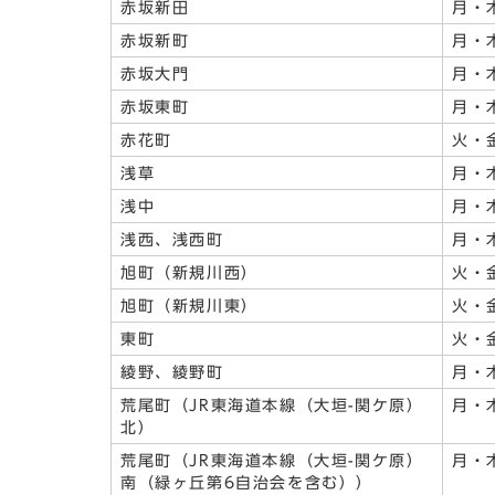
赤坂新田
月・
赤坂新町
月・
赤坂大門
月・
赤坂東町
月・
赤花町
火・
浅草
月・
浅中
月・
浅西、浅西町
月・
旭町（新規川西）
火・
旭町（新規川東）
火・
東町
火・
綾野、綾野町
月・
荒尾町（JR東海道本線（大垣-関ケ原）
月・
北）
荒尾町（JR東海道本線（大垣-関ケ原）
月・
南（緑ヶ丘第6自治会を含む））