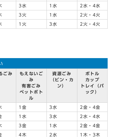
木
3水
1水
2水・4水
木
3火
1水
2火・4火
木
1火
3水
2火・4火
い
るごみ
もえないご
資源ごみ
ボトル
み
（ビン・カ
カップ
有害ごみ
ン）
トレイ（パ
ペットボト
ック）
ル
木
1金
3水
2金・4金
金
1水
3水
2水・4水
木
3金
1水
2金・4金
金
4木
2水
1木・3木