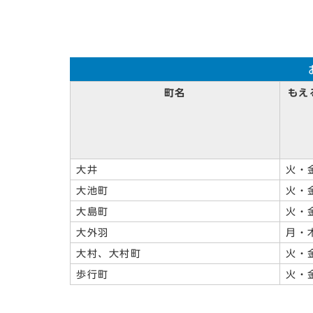
町名
もえ
大井
火・
大池町
火・
大島町
火・
大外羽
月・
大村、大村町
火・
歩行町
火・