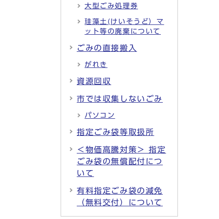
大型ごみ処理券
珪藻土(けいそうど）マ
ット等の廃棄について
ごみの直接搬入
がれき
資源回収
市では収集しないごみ
パソコン
指定ごみ袋等取扱所
＜物価高騰対策＞ 指定
ごみ袋の無償配付につ
いて
有料指定ごみ袋の減免
（無料交付）について