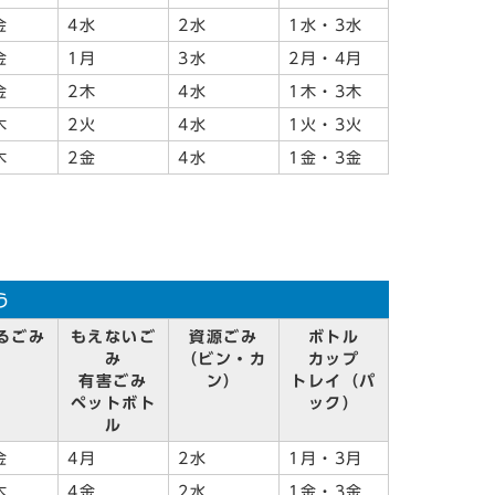
金
4水
2水
1水・3水
金
1月
3水
2月・4月
金
2木
4水
1木・3木
木
2火
4水
1火・3火
木
2金
4水
1金・3金
う
るごみ
もえないご
資源ごみ
ボトル
み
（ビン・カ
カップ
有害ごみ
ン）
トレイ（パ
ペットボト
ック）
ル
金
4月
2水
1月・3月
木
4金
2水
1金・3金