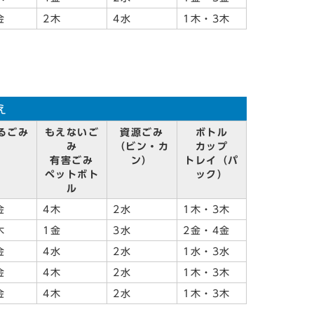
金
2木
4水
1木・3木
え
るごみ
もえないご
資源ごみ
ボトル
み
（ビン・カ
カップ
有害ごみ
ン）
トレイ（パ
ペットボト
ック）
ル
金
4木
2水
1木・3木
木
1金
3水
2金・4金
金
4水
2水
1水・3水
金
4木
2水
1木・3木
金
4木
2水
1木・3木