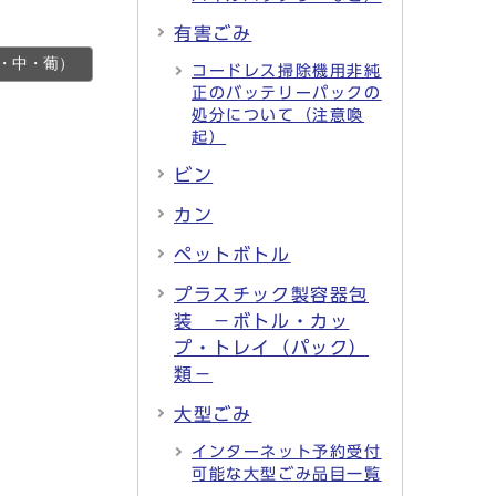
有害ごみ
・中・葡）
コードレス掃除機用非純
正のバッテリーパックの
処分について（注意喚
起）
ビン
カン
ペットボトル
プラスチック製容器包
装 －ボトル・カッ
プ・トレイ（パック）
類－
大型ごみ
インターネット予約受付
可能な大型ごみ品目一覧