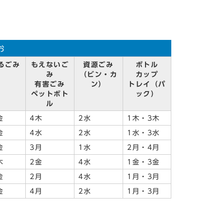
お
るごみ
もえないご
資源ごみ
ボトル
み
（ビン・カ
カップ
有害ごみ
ン）
トレイ（パ
ペットボト
ック）
ル
金
4木
2水
1木・3木
金
4水
2水
1水・3水
金
3月
1水
2月・4月
木
2金
4水
1金・3金
金
2月
4水
1月・3月
金
4月
2水
1月・3月