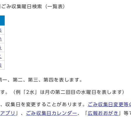
別ごみ収集曜日検索（一覧表）
あ
い
う
え
お
第一、第二、第三、第四を表します。
す。（例「2水」は月の第二回目の水曜日を表します）
り、収集日を変更することがあります。
ごみ収集日変更等
別アプリ
」、
ごみ収集日カレンダー
、「
広報おおがき
」等