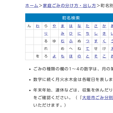
ホーム
＞
家庭ごみの分け方・出し方
＞町名
町名検索
ん
わ
ら
や
ま
は
な
た
さ
か
り
み
ひ
に
ち
し
き
る
ゆ
む
ふ
ぬ
つ
す
く
れ
め
へ
ね
て
せ
け
を
ろ
よ
も
ほ
の
と
そ
こ
ごみの種類の欄の1～4の数字は、月の
数字に続く月火水木金は各曜日を表しま
年末年始、連休などは、収集を休んだ
をご確認ください。（「
大垣市ごみ分
いただけます。）