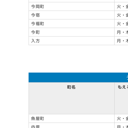
今岡町
火・
今宿
火・
今福町
火・
今町
月・
入方
月・
町名
もえ
魚屋町
火・
内原
月・